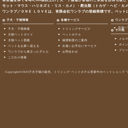
各店舗全体で常時4,500頭以上の子犬・子猫達が皆様のご来店をお待ち致
モット・マウス・ハリネズミ・リス・カメ）・爬虫類（トカゲ・ヘビ・カ
ワンラブ／ＯＮＥ ＬＯＶＥは、有限会社ワンラブの登録商標です。ペット
子犬・子猫情報
各種サービス
ワンラブ
店舗一
子犬・子猫検索
トリミングサービス
その他
犬猫ペットガイド
ペットホテル
メル
犬猫ペット図鑑
補償制度のご案内
ポイ
ペットをお家へ迎える
出逢いお手伝いサービス
ブリ
ワンラブから巣立った子たち
お問合わせ
こだわり検索
Copyright©2024子犬子猫の販売、トリミング･ペットホテル営業中のペットショップ ワンラブ .A