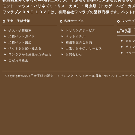
各店舗全体で常時4,500頭以上の子犬・子猫達が皆様のご来店をお待ち致
モット・マウス・ハリネズミ・リス・カメ）・爬虫類（トカゲ・ヘビ・カ
ワンラブ／ＯＮＥ ＬＯＶＥは、有限会社ワンラブの登録商標です。ペット
子犬・子猫情報
各種サービス
ワンラブ
店舗一
子犬・子猫検索
トリミングサービス
その他
犬猫ペットガイド
ペットホテル
メル
犬猫ペット図鑑
補償制度のご案内
ポイ
ペットをお家へ迎える
出逢いお手伝いサービス
ブリ
ワンラブから巣立った子たち
お問合わせ
こだわり検索
Copyright©2024子犬子猫の販売、トリミング･ペットホテル営業中のペットショップ ワンラブ .A