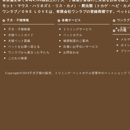
各店舗全体で常時4,500頭以上の子犬・子猫達が皆様のご来店をお待ち致
モット・マウス・ハリネズミ・リス・カメ）・爬虫類（トカゲ・ヘビ・カ
ワンラブ／ＯＮＥ ＬＯＶＥは、有限会社ワンラブの登録商標です。ペット
子犬・子猫情報
各種サービス
ワンラブ
店舗一
子犬・子猫検索
トリミングサービス
その他
犬猫ペットガイド
ペットホテル
メル
犬猫ペット図鑑
補償制度のご案内
ポイ
ペットをお家へ迎える
出逢いお手伝いサービス
ブリ
ワンラブから巣立った子たち
お問合わせ
こだわり検索
Copyright©2024子犬子猫の販売、トリミング･ペットホテル営業中のペットショップ ワンラブ .A