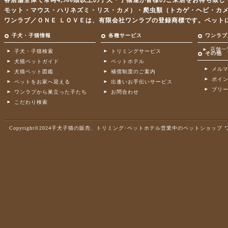
各店舗全体で常時4,500頭以上の子犬・子猫達が皆様のご来店をお待ち致
モット・マウス・ハリネズミ・リス・カメ）・爬虫類（トカゲ・ヘビ・カ
ワンラブ／ＯＮＥ ＬＯＶＥは、有限会社ワンラブの登録商標です。ペット
子犬・子猫情報
各種サービス
ワンラブ
店舗一
子犬・子猫検索
トリミングサービス
その他
犬猫ペットガイド
ペットホテル
メル
犬猫ペット図鑑
補償制度のご案内
ポイ
ペットをお家へ迎える
出逢いお手伝いサービス
ブリ
ワンラブから巣立った子たち
お問合わせ
こだわり検索
Copyright©2024子犬子猫の販売、トリミング･ペットホテル営業中のペットショップ ワンラブ .A