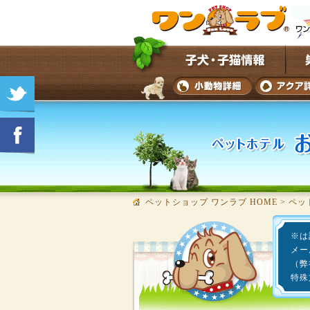
ペットショップ ワンラブ HOME
>
ペッ
※は
メー
（弊
特殊