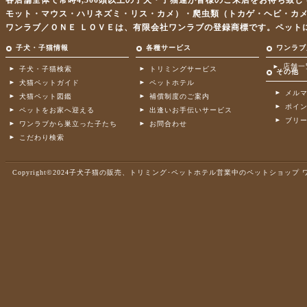
各店舗全体で常時4,500頭以上の子犬・子猫達が皆様のご来店をお待ち致
モット・マウス・ハリネズミ・リス・カメ）・爬虫類（トカゲ・ヘビ・カ
ワンラブ／ＯＮＥ ＬＯＶＥは、有限会社ワンラブの登録商標です。ペット
子犬・子猫情報
各種サービス
ワンラブ
店舗一
子犬・子猫検索
トリミングサービス
その他
犬猫ペットガイド
ペットホテル
メル
犬猫ペット図鑑
補償制度のご案内
ポイ
ペットをお家へ迎える
出逢いお手伝いサービス
ブリ
ワンラブから巣立った子たち
お問合わせ
こだわり検索
Copyright©2024子犬子猫の販売、トリミング･ペットホテル営業中のペットショップ ワンラブ .A