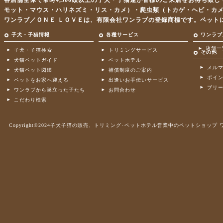
各店舗全体で常時4,500頭以上の子犬・子猫達が皆様のご来店をお待ち致
モット・マウス・ハリネズミ・リス・カメ）・爬虫類（トカゲ・ヘビ・カ
ワンラブ／ＯＮＥ ＬＯＶＥは、有限会社ワンラブの登録商標です。ペット
子犬・子猫情報
各種サービス
ワンラブ
店舗一
子犬・子猫検索
トリミングサービス
その他
犬猫ペットガイド
ペットホテル
メル
犬猫ペット図鑑
補償制度のご案内
ポイ
ペットをお家へ迎える
出逢いお手伝いサービス
ブリ
ワンラブから巣立った子たち
お問合わせ
こだわり検索
Copyright©2024子犬子猫の販売、トリミング･ペットホテル営業中のペットショップ ワンラブ .A