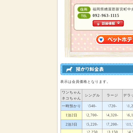
福岡県糟屋郡新宮町中央駅前2
092-963-1115
表示は会員価格となります。
ワンちゃん
シングル
ラージ
デラ
ネコちゃん
一時預かり
\540-
\720-
\1,
1泊2日
\2,700-
\4,320-
\6,
2泊3日
\5,220-
\7,200-
\11,
\2,250
\3,150
\4,