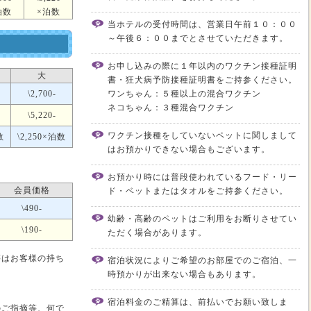
泊数
×泊数
当ホテルの受付時間は、営業日午前１０：００
～午後６：００までとさせていただきます。
お申し込みの際に１年以内のワクチン接種証明
大
書・狂犬病予防接種証明書をご持参ください。
\2,700-
ワンちゃん：５種以上の混合ワクチン
ネコちゃん：３種混合ワクチン
\5,220-
ワクチン接種をしていないペットに関しまして
数
\2,250×泊数
はお預かりできない場合もございます。
お預かり時には普段使われているフード・リー
会員価格
ド・ベットまたはタオルをご持参ください。
\490-
幼齢・高齢のペットはご利用をお断りさせてい
\190-
ただく場合があります。
等はお客様の持ち
宿泊状況によりご希望のお部屋でのご宿泊、一
時預かりが出来ない場合もあります。
。
宿泊料金のご精算は、前払いでお願い致しま
のご指摘等、何で