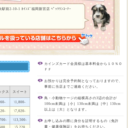
-10-1 ｶｲﾝｽﾞ福岡新宮店 ﾍﾟｯﾂﾜﾝｺｰﾅｰ
カインズカード会員様は基本料金から１０％Ｏ
ＦＦ
お預かりは完全予約制となっておりますので、
事前に当店までご連絡ください。
ックス
スイート
鳥・小動物ケージの縦横高さの3辺の合計が
260-
\1,800-
100cm未満は［小］130cm未満は［中］130cm
以上は［大］となります。
120-
\7,020-
700-
\13,500-
お申し込みの際に身分を証明するもの（免許
書・健康保険証）をお持ちください。
500
\5,220