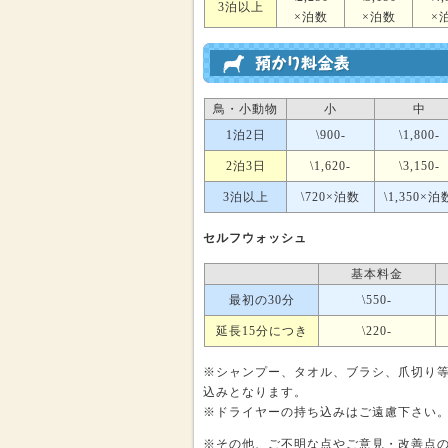
3泊以上
×泊数
×泊数
×
鳥・小動物
小
中
1泊2日
\900-
\1,800-
2泊3日
\1,620-
\3,150-
3泊以上
\720×泊数
\1,350×泊
セルフウォッシュ
基本料金
最初の30分
\550-
延長15分につき
\220-
※シャンプー、タオル、ブラシ、爪切り
込みとなります。
※ドライヤーの持ち込みはご遠慮下さい
※その他、ご不明な点やご意見・改善点