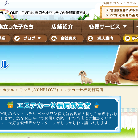
福岡県のペットホテル ワ
トホテル
>
ワンラブ(ONELOVE) エステカーサ福岡新宮店
新宮町のペットホテル ペッツワン福岡新宮店が大切なご家族をお預
致します。急なお出かけでお困りの際、ぜひ当店にご相談くださ
ペット大好き愛情豊かなスタッフがしっかりお世話いたします。