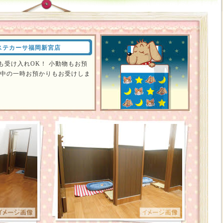
ステカーサ福岡新宮店
も受け入れOK！ 小動物もお預
物中の一時お預かりもお受けしま
。