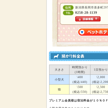
新潟県長岡市喜多町297
0258-28-1139
時間預かり
大きさ
1日預かり
(1時間)
\400
\2,000
小型犬
(税込\440)
(税込\2,200
\500
\2,500
猫
(税込\550)
(税込\2,750
プレミアム会員様は宿泊料金が１０％Ｏ