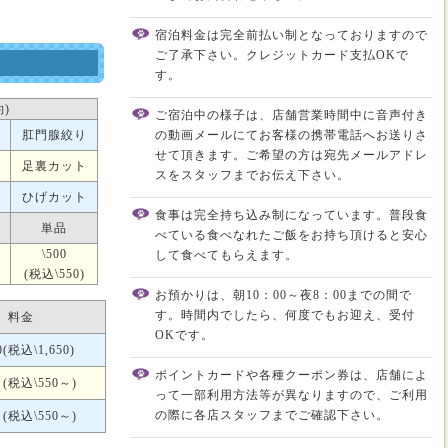
宿泊料金は完全前払い制となっておりますので
ご了承下さい。クレジットカード支払OKで
す。
)
ご宿泊中の様子は、店舗営業時間中に音声付き
肛門腺絞り
の動画メールにてお客様の携帯電話へお送りさ
せて頂きます。ご希望の方は宛先メールアドレ
足裏カット
スをスタッフまでお伝え下さい。
ひげカット
食事は完全持ち込み制になっています。普段食
単品
べている食べなれたご飯をお持ち頂けると安心
\500
して食べてもらえます。
(税込\550)
お預かりは、朝10：00～夜8：00までの間で
す。時間内でしたら、何度でもお迎え、受付
料金
OKです。
00(税込\1,650)
ポイントカードや各種クーポン券は、店舗によ
～(税込\550～)
って一部利用方法等が異なりますので、ご利用
の際に各店スタッフまでご確認下さい。
～(税込\550～)