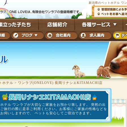
新潟県のペットホテル ワンラブ
トホテル
>
ワンラブ(ONELOVE) 長岡リナシエKITAMACHI店
ホテル ワンラブが大切なご家族をお預かり致します。 突然の出
、ご旅行の際に是非ご利用ください。お客様にご家族の性格などを
にお伺いしますので、 ペットも安心してご宿泊できます。