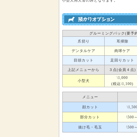
小型犬用犬舎のみとなります。
グルーミングパック(要予約
爪切り
耳掃除
デンタルケア
肉球ケア
目頭カット
足回りカット
上記メニューから
３点(会員４点)
\1,000
小型犬
(税込\1,100)
メニュー
顔カット
\1,5
部分カット
\500
抜け毛・毛玉
\500