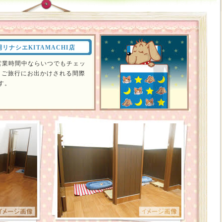
岡リナシエKITAMACHI店
営業時間中ならいつでもチェッ
！ご旅行にお出かけされる間際
す。