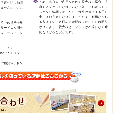
初めて当店をご利用なされる愛犬様の場合、場
大型連休時に加算
所やスタッフになれていない為、それがストレ
りませんので、ご
スとなり体調を崩したり、食欲が低下する子も
中にはお見えになります。初めてご利用なされ
る方はまず、数回の２時間程度のならし時間預
宿泊中の様子を動
かりにより、愛犬様とスタッフが友達になる時
くサービスを開始
間を頂けると安心です。
宛先メールアドレ
社ドメイン
をお願いいたします。
のご指摘等、何で