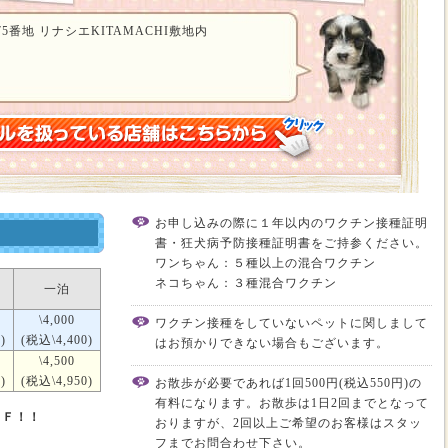
5番地 リナシエKITAMACHI敷地内
お申し込みの際に１年以内のワクチン接種証明
書・狂犬病予防接種証明書をご持参ください。
ワンちゃん：５種以上の混合ワクチン
ネコちゃん：３種混合ワクチン
一泊
\4,000
ワクチン接種をしていないペットに関しまして
)
(税込\4,400)
はお預かりできない場合もございます。
\4,500
)
(税込\4,950)
お散歩が必要であれば1回500円(税込550円)の
有料になります。お散歩は1日2回までとなって
ＦＦ！！
おりますが、2回以上ご希望のお客様はスタッ
フまでお問合わせ下さい。