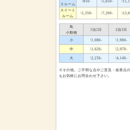
\810-
\5,850-
\11,
スルーム
スイート
\1,350-
\7,200-
\13,
ルーム
鳥
1泊2日
2泊3日
小動物
小
\1,080-
\1,980-
中
\1,620-
\2,970-
大
\2,250-
\4,140-
※その他、ご不明な点やご意見・改善点
もお気軽にお問合わせ下さい。