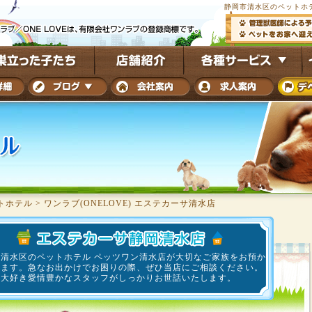
静岡市清水区のペットホテル
トホテル
>
ワンラブ(ONELOVE) エステカーサ清水店
市清水区のペットホテル ペッツワン清水店が大切なご家族をお預か
します。急なお出かけでお困りの際、ぜひ当店にご相談ください。
ト大好き愛情豊かなスタッフがしっかりお世話いたします。