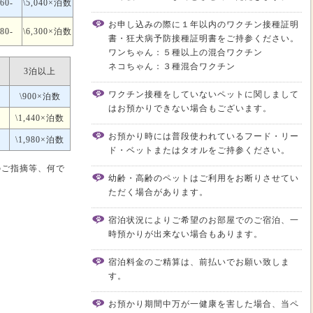
160-
\5,040×泊数
お申し込みの際に１年以内のワクチン接種証明
680-
\6,300×泊数
書・狂犬病予防接種証明書をご持参ください。
ワンちゃん：５種以上の混合ワクチン
ネコちゃん：３種混合ワクチン
3泊以上
ワクチン接種をしていないペットに関しまして
\900×泊数
はお預かりできない場合もございます。
\1,440×泊数
お預かり時には普段使われているフード・リー
\1,980×泊数
ド・ベットまたはタオルをご持参ください。
のご指摘等、何で
幼齢・高齢のペットはご利用をお断りさせてい
ただく場合があります。
宿泊状況によりご希望のお部屋でのご宿泊、一
時預かりが出来ない場合もあります。
宿泊料金のご精算は、前払いでお願い致しま
す。
お預かり期間中万が一健康を害した場合、当ペ