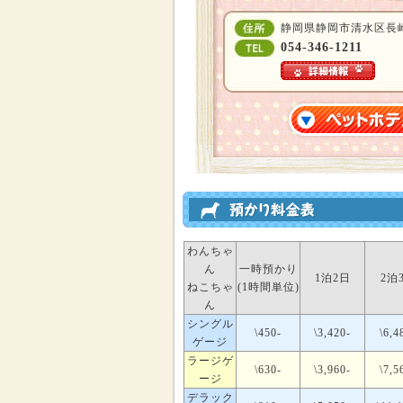
静岡県静岡市清水区長崎
054-346-1211
わんちゃ
ん
一時預かり
1泊2日
2泊
ねこちゃ
(1時間単位)
ん
シングル
\450-
\3,420-
\6,4
ゲージ
ラージゲ
\630-
\3,960-
\7,5
ージ
デラック