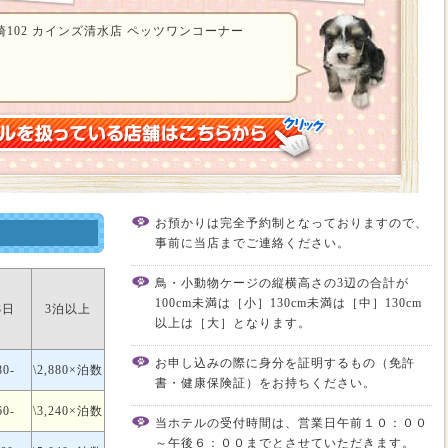
102 カインズ清水店 ペッツワンコーナー
お預かりは完全予約制となっておりますので、
事前に当店までご連絡ください。
鳥・小動物ケージの縦横高さの3辺の合計が
100cm未満は［小］130cm未満は［中］130cm
3日
3泊以上
以上は［大］となります。
お申し込みの際に身分を証明するもの（免許
80-
\2,880×泊数
書・健康保険証）をお持ちください。
60-
\3,240×泊数
当ホテルの受付時間は、営業日午前１０：００
～午後６：００までとさせていただきます。