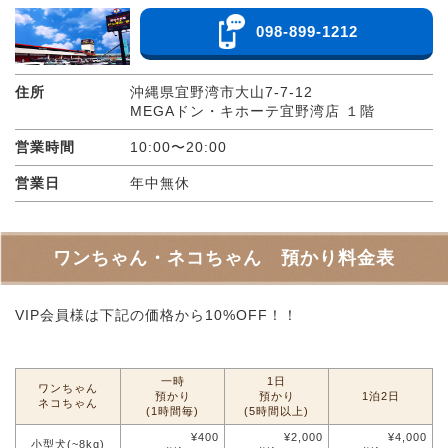
098-899-1212
住所
沖縄県宜野湾市大山7-7-12
MEGAドン・キホーテ宜野湾店 １階
営業時間
10:00〜20:00
営業日
年中無休
ワンちゃん・ネコちゃん 預かり料金表
VIP会員様は下記の価格から10%OFF！！
一時
1日
ワンちゃん
預かり
預かり
1泊2日
ネコちゃん
(1時間毎)
(5時間以上)
¥400
¥2,000
¥4,000
小型犬(~8kg)