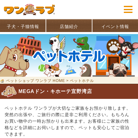
子犬・子猫情報
店舗紹介
イベント情報
ペットショップ ワンラブ HOME
>
ペットホテル
MEGAドン・キホーテ宜野湾店
ペットホテル ワンラブが大切なご家族をお預かり致します。
突然の出張や、ご旅行の際に是非ご利用ください。もちろん
お買い物中の一時お預かりも出来ます。お客様にご家族の性
格などを詳細にお伺いしますので、ペットも安心してご宿泊
できます。