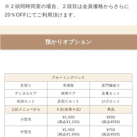
※２頭同時同室の場合、２頭目は会員価格からさらに
20％OFFにてご利用頂けます。
預かりオプション
グルーミングパック
爪切り
耳掃除
肛門腺絞り
デンタルケア
肉球ケア
足裏カット
目頭カット
足回りカット
ひげカット
上記メニューから
３点(会員４点)
単品
¥1,000
¥500
小型犬
(税込¥1,100)
(税込¥550)
¥1,500
¥750
中型犬
(税込¥1,650)
(税込¥825)