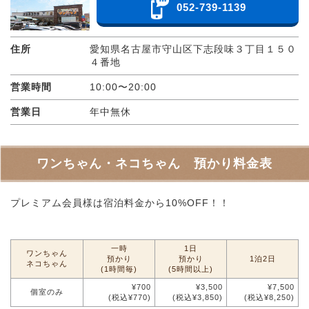
052-739-1139
住所
愛知県名古屋市守山区下志段味３丁目１５０
４番地
営業時間
10:00〜20:00
営業日
年中無休
ワンちゃん・ネコちゃん 預かり料金表
プレミアム会員様は宿泊料金から10%OFF！！
一時
1日
ワンちゃん
預かり
預かり
1泊2日
ネコちゃん
(1時間毎)
(5時間以上)
¥700
¥3,500
¥7,500
個室のみ
(税込¥770)
(税込¥3,850)
(税込¥8,250)