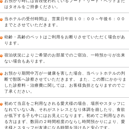
お預かり時には普段使われているフード・リード・ベットまた
はタオルをご持参ください。
当ホテルの受付時間は、営業日午前１０：００～午後６：００
までとさせていただきます。
幼齢・高齢のペットはご利用をお断りさせていただく場合があ
ります。
宿泊状況によりご希望のお部屋でのご宿泊、一時預かりが出来
ない場合もあります。
お預かり期間中万が一健康を害した場合、当ペットホテルの判
断で獣医へ診察させていただきます。 また、この際にかかりま
した診察料・治療費に関しては、お客様負担となりますのでご
了承ください。
初めて当店をご利用なされる愛犬様の場合、場所やスタッフに
なれていない為、それがストレスとなり体調を崩したり、食欲
が低下する子も中にはお見えになります。初めてご利用なされ
る方はまず、数回の２時間程度のならし時間預かりにより、愛
犬様とスタッフが友達になる時間を頂けると安心です。