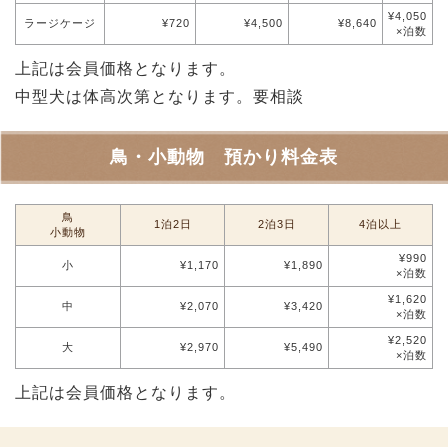
¥4,050
ラージケージ
¥720
¥4,500
¥8,640
×泊数
上記は会員価格となります。
中型犬は体高次第となります。要相談
鳥・小動物 預かり料金表
鳥
1泊2日
2泊3日
4泊以上
小動物
¥990
小
¥1,170
¥1,890
×泊数
¥1,620
中
¥2,070
¥3,420
×泊数
¥2,520
大
¥2,970
¥5,490
×泊数
上記は会員価格となります。