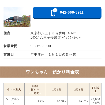
042-668-3911
住所
東京都八王子市長房町340-39
ｶｲﾝｽﾞ八王子長房店 ﾍﾟｯﾂﾜﾝｺｰﾅｰ
営業時間
9:30〜20:00
営業日
年中無休（１月１日のみ休業）
ワンちゃん 預かり料金表
時間
3泊以
小・中型犬
預かり
1泊2日
2泊3日
上
（１時間）
シングルケー
¥3,600
¥540
¥4,050
¥7,740
ジ
×泊数