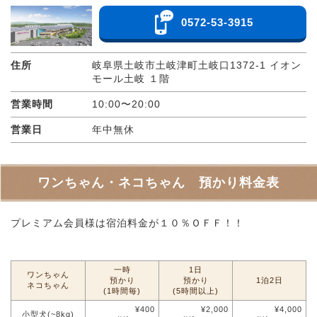
0572-53-3915
住所
岐阜県土岐市土岐津町土岐口1372-1 イオン
モール土岐 １階
営業時間
10:00〜20:00
営業日
年中無休
ワンちゃん・ネコちゃん 預かり料金表
プレミアム会員様は宿泊料金が１０％ＯＦＦ！！
一時
1日
ワンちゃん
預かり
預かり
1泊2日
ネコちゃん
(1時間毎)
(5時間以上)
¥400
¥2,000
¥4,000
小型犬(~8kg)