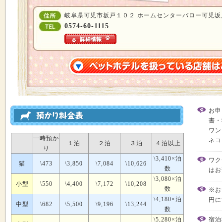
岐阜県可児市坂戸１０２ ホームセンターバロー可児坂
0574-60-1115
お申
書・
ワン
一時預か
ネコ
１泊
２泊
３泊
４泊以上
り
\3,410×泊
ワク
猫
\473
\3,850
\7,084
\10,626
数
はお
\3,080×泊
小型
\550
\4,400
\7,172
\10,208
数
※お
\4,180×泊
円に
中型
\682
\5,500
\9,196
\13,244
数
\5,280×泊
宿泊