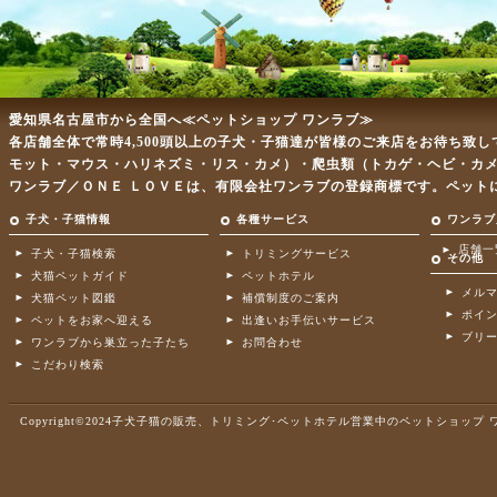
愛知県名古屋市から全国へ≪ペットショップ ワンラブ≫
各店舗全体で常時4,500頭以上の子犬・子猫達が皆様のご来店をお待ち致
モット・マウス・ハリネズミ・リス・カメ）・爬虫類（トカゲ・ヘビ・カ
ワンラブ／ＯＮＥ ＬＯＶＥは、有限会社ワンラブの登録商標です。ペット
子犬・子猫情報
各種サービス
ワンラブ
店舗一
子犬・子猫検索
トリミングサービス
その他
犬猫ペットガイド
ペットホテル
メル
犬猫ペット図鑑
補償制度のご案内
ポイ
ペットをお家へ迎える
出逢いお手伝いサービス
ブリ
ワンラブから巣立った子たち
お問合わせ
こだわり検索
Copyright©2024子犬子猫の販売、トリミング･ペットホテル営業中のペットショップ ワンラブ .A