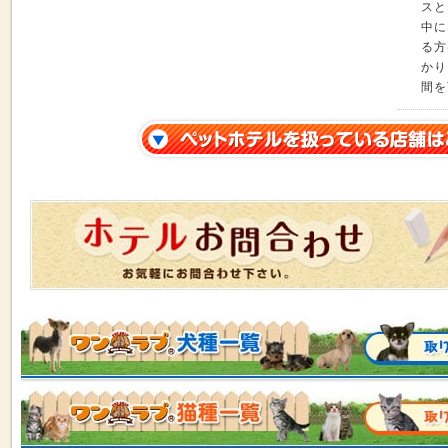
スと
中に
る方
かり
間を