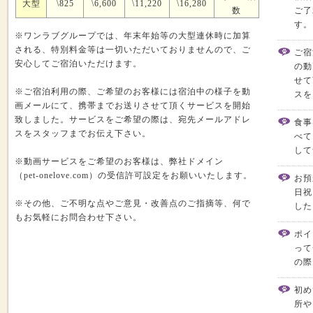
大型
\825
\6,600
\11,220
\16,280
数
ご了
す。
※ワンラブグループでは、年末年始等の大型連休時に加算
される、特別料金等は一切いただいておりませんので、ご
ご宿
安心してご宿泊いただけます。
の動
せて
※ご宿泊利用の際、ご希望のお客様には宿泊中の様子を動
スを
画メールにて、携帯までお送りさせて頂くサービスを開始
致しました。サービスをご希望の際は、宛先メールアドレ
食事
スをスタッフまでお伝え下さい。
べて
して
※動画サービスをご希望のお客様は、弊社ドメイン
（pet-onelove.com）の受信許可設定をお願いいたします。
お預
日祝
※その他、ご不明な点やご意見・改善点のご指摘等、何で
した
もお気軽にお問合わせ下さい。
ポイ
って
の際
初め
所や