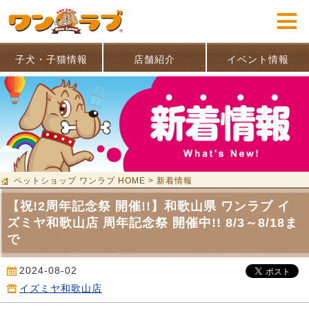
子犬・子猫情報
店舗紹介
イベント情報
ペットショップ ワンラブ HOME
>
新着情報
【祝!2周年記念祭 開催!!】和歌山県 ワンラブ イ
ズミヤ和歌山店 周年記念祭 開催中!! 8/3～8/18ま
で
2024-08-02
イズミヤ和歌山店