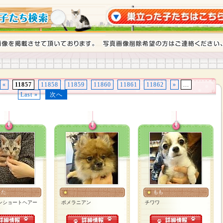
«
11857
11858
11859
11860
11861
11862
»
...
Last »
次へ
うた
もも
ンショートヘアー
ポメラニアン
チワワ