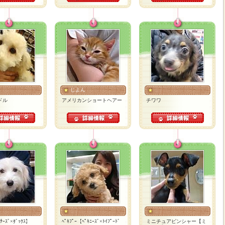
じよん
ドル
アメリカンショートヘアー
チワワ
ﾁｰｽﾞ×ﾀﾞｯｸｽ】
ﾍﾟｷﾌﾟｰ【ﾍﾟｷﾆｰｽﾞ×ﾄｲﾌﾟｰﾄﾞ
ミニチュアピンシャー【ミ