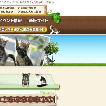
ﾌﾟ ﾜﾝﾗﾌﾞ≪全国に166店舗！4,500頭以上在籍≫
っていった子犬・子猫たちを写真画像で紹介します。