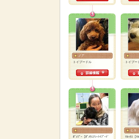
ノア
トイプードル
トイプー
ヒヨ
ﾎﾟﾒﾌﾟｰ【ﾎﾟﾒﾗﾆｱﾝ×ﾄｲﾌﾟｰﾄﾞ
ﾏﾙｯｸｽ【ﾏﾙ