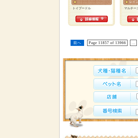
レイ
トイプードル
マルチー
前へ
Page 11857 of 13966
...