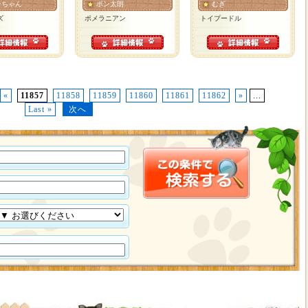
ンちゃん
ポン太朗
むぎ
ズ
ポメラニアン
トイプードル
«
11857
11858
11859
11860
11861
11862
»
...
Last »
次へ