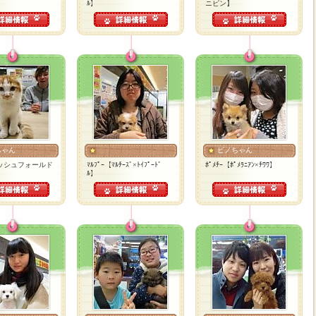
ﾙ】
ニピン】
ちゃん
ピノちゃん
ッシュフォールド
ﾏﾙﾌﾟｰ【ﾏﾙﾁｰｽﾞ×ﾄｲﾌﾟｰﾄﾞ
ﾎﾟﾒﾁｰ【ﾎﾟﾒﾗﾆｱﾝ×ﾁﾜﾜ】
ﾙ】