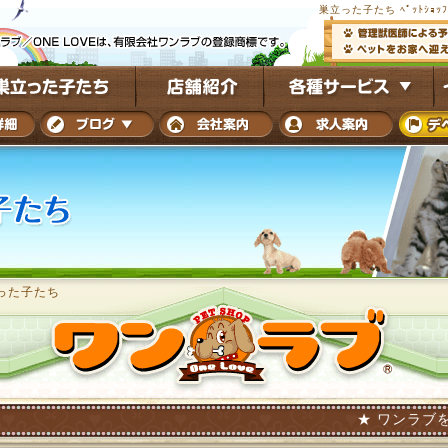
巣立った子たち ﾍﾟｯﾄｼｮｯ
った子たち
★ ワンラブを巣立