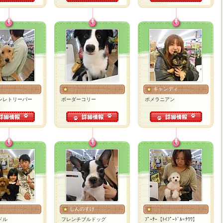
キャンディ
ンレトリーバー
ボーダーコリー
ポメラニアン
しんのすけ
ドル
フレンチブルドッグ
ﾌﾟｰﾁｰ【ﾄｲﾌﾟｰﾄﾞﾙ×ﾁﾜﾜ】