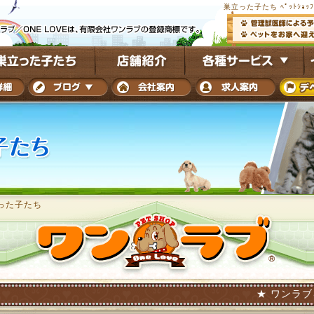
巣立った子たち ﾍﾟｯﾄｼｮｯ
った子たち
★ ワンラブを巣