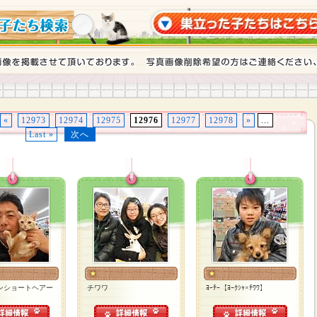
«
12973
12974
12975
12976
12977
12978
»
...
Last »
次へ
ンショートヘアー
チワワ
ﾖｰﾁｰ【ﾖｰｸｼｬ×ﾁﾜﾜ】