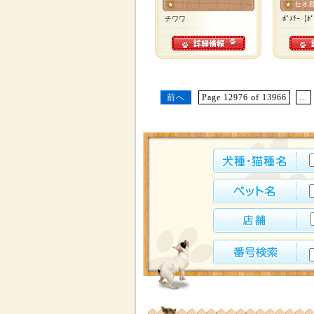
セオ
チワワ
ﾎﾟﾒﾁｰ【ﾎﾟ
前へ
Page 12976 of 13966
...