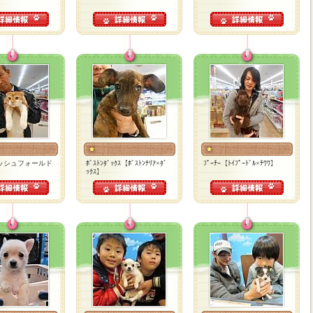
ッシュフォールド
ﾎﾞｽﾄﾝﾀﾞｯｸｽ【ﾎﾞｽﾄﾝﾃﾘｱ×ﾀﾞ
ﾌﾟｰﾁｰ【ﾄｲﾌﾟｰﾄﾞﾙ×ﾁﾜﾜ】
ｯｸｽ】