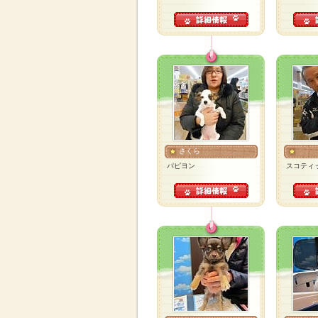
さくら
パピヨン
スコティ