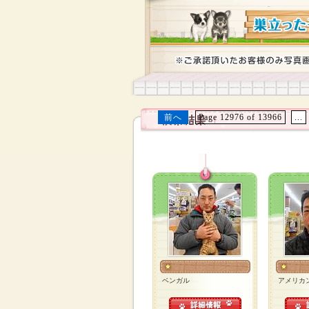
前へ
Page 12976 of 13966
...
ベンガル
アメリカ