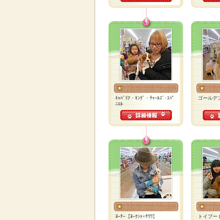
ｷｬﾊﾞﾘｱ・ｷﾝｸﾞ・ﾁｬｰﾙｽﾞ･ｽﾊﾟ
ゴールデ
ﾆｴﾙ
ﾖｰﾁｰ【ﾖｰｸｼｬ×ﾁﾜﾜ】
トイプー