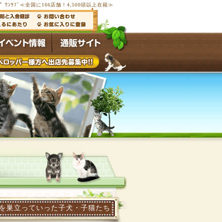
ﾌﾟ ﾜﾝﾗﾌﾞ≪全国に166店舗！4,500頭以上在籍≫
立っていった子犬・子猫たちを写真画像で紹介します。