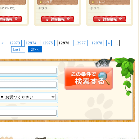
君
ぷう君
マロン
ﾒﾗﾆｱﾝ×ﾁﾜﾜ】
チワワ
チワワ
«
12973
12974
12975
12976
12977
12978
»
...
Last »
次へ