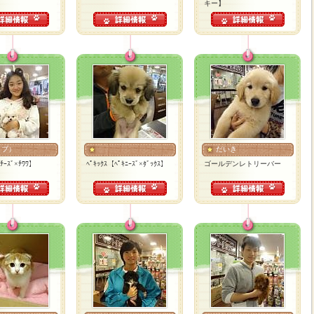
キー】
ラブ）
だいき
ﾙﾁｰｽﾞ×ﾁﾜﾜ】
ﾍﾟｷｯｸｽ【ﾍﾟｷﾆｰｽﾞ×ﾀﾞｯｸｽ】
ゴールデンレトリーバー