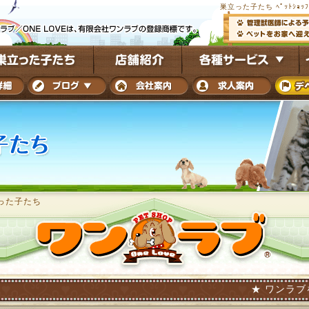
巣立った子たち ﾍﾟｯﾄｼｮｯ
った子たち
★ ワンラブを巣