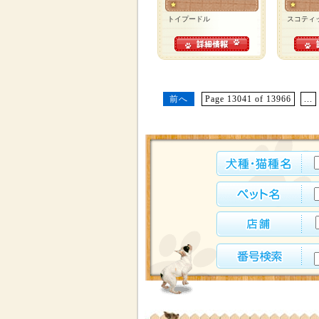
トイプードル
スコティ
前へ
Page 13041 of 13966
...