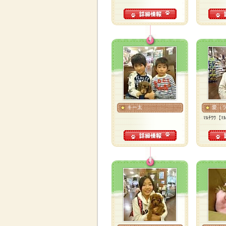
キー太
愛（
ﾏﾙﾁﾜﾜ【ﾏ