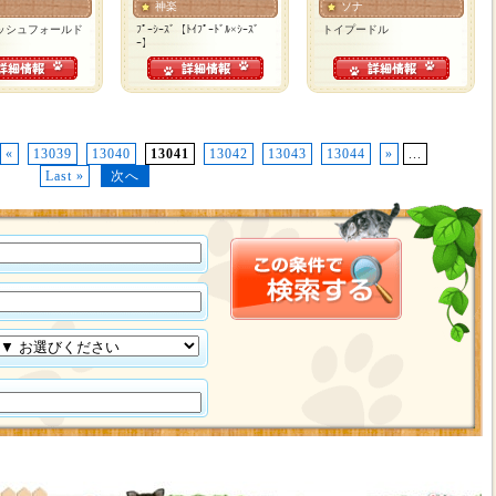
神楽
ソナ
ッシュフォールド
ﾌﾟｰｼｰｽﾞ【ﾄｲﾌﾟｰﾄﾞﾙ×ｼｰｽﾞ
トイプードル
ｰ】
«
13039
13040
13041
13042
13043
13044
»
...
Last »
次へ