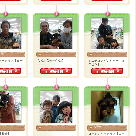
ウマ
ャーテリア【ヨー
ﾁﾜｯｸｽ【ﾁﾜﾜ×ﾀﾞｯｸｽ】
ミニチュアピンシャー【ミ
ニピン】
ウ
DUKE
【柴犬】
ヨークシャーテリア【ヨー