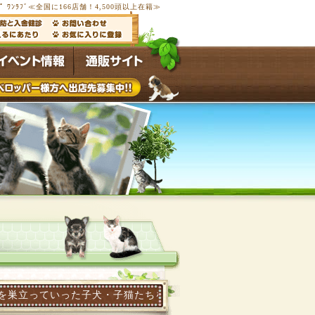
ﾌﾟ ﾜﾝﾗﾌﾞ≪全国に166店舗！4,500頭以上在籍≫
立っていった子犬・子猫たちを写真画像で紹介します。