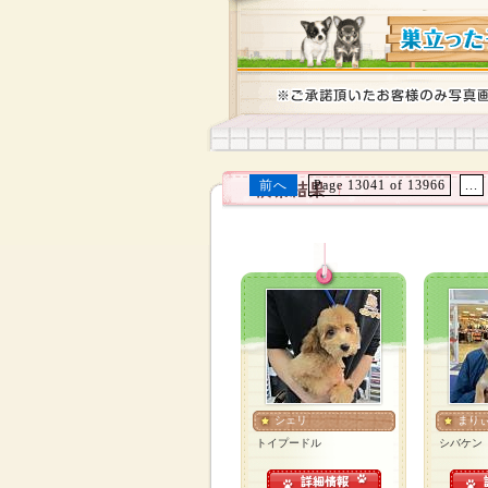
前へ
Page 13041 of 13966
...
シェリ
まり
トイプードル
シバケン