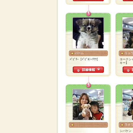
バーム
リョ
ﾊﾟﾋﾟﾁｰ【ﾊﾟﾋﾟﾖﾝ×ﾁﾜﾜ】
ヨークシ
キー】
ラオ
シバケン