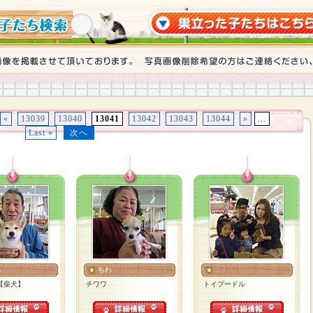
«
13039
13040
13041
13042
13043
13044
»
...
Last »
次へ
ぃ
ちわ
【柴犬】
チワワ
トイプードル