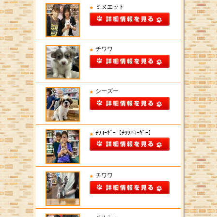
ミヌエット
チワワ
シーズー
ﾁﾜｺｰｷﾞｰ【ﾁﾜﾜ×ｺｰｷﾞｰ】
チワワ