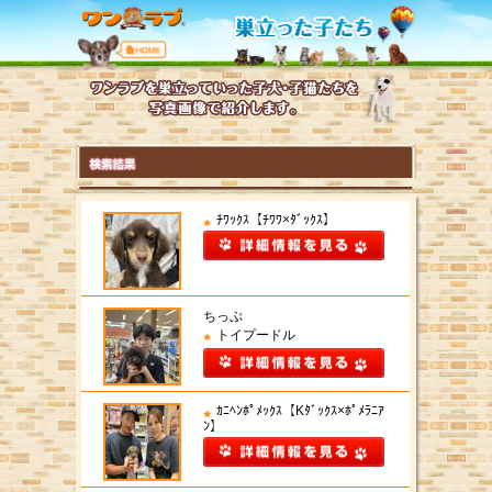
ﾁﾜｯｸｽ【ﾁﾜﾜ×ﾀﾞｯｸｽ】
ちっぷ
トイプードル
ｶﾆﾍﾝﾎﾟﾒｯｸｽ【Kﾀﾞｯｸｽ×ﾎﾟﾒﾗﾆｱ
ﾝ】