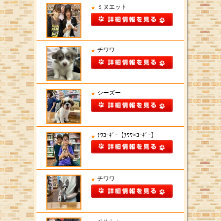
ミヌエット
チワワ
シーズー
ﾁﾜｺｰｷﾞｰ【ﾁﾜﾜ×ｺｰｷﾞｰ】
チワワ