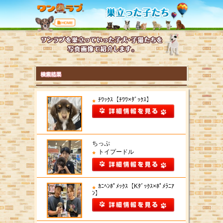
ﾁﾜｯｸｽ【ﾁﾜﾜ×ﾀﾞｯｸｽ】
ちっぷ
トイプードル
ｶﾆﾍﾝﾎﾟﾒｯｸｽ【Kﾀﾞｯｸｽ×ﾎﾟﾒﾗﾆｱ
ﾝ】