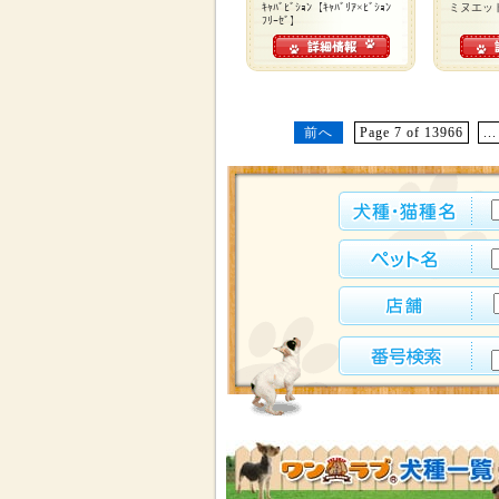
ｷｬﾊﾞﾋﾞｼｮﾝ【ｷｬﾊﾞﾘｱ×ﾋﾞｼｮﾝ
ミヌエッ
ﾌﾘｰｾﾞ】
前へ
Page 7 of 13966
...