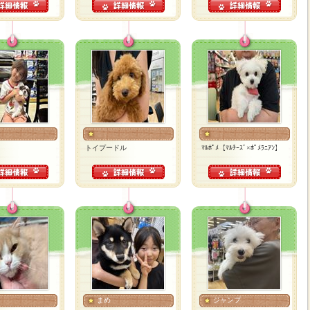
トイプードル
ﾏﾙﾎﾟﾒ【ﾏﾙﾁｰｽﾞ×ﾎﾟﾒﾗﾆｱﾝ】
まめ
ジャンプ