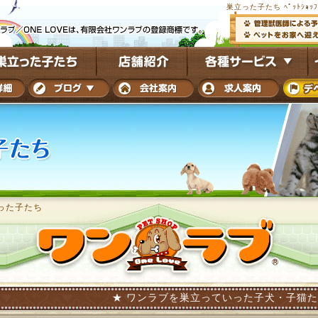
巣立った子たち ﾍﾟｯﾄｼｮｯ
った子たち
★ ワンラブを巣立っていった子犬・子猫たちを写