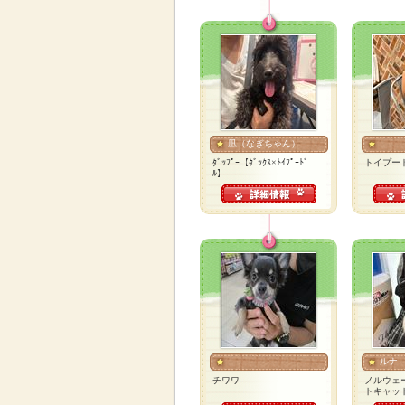
凪（なぎちゃん）
ﾀﾞｯﾌﾟｰ【ﾀﾞｯｸｽ×ﾄｲﾌﾟｰﾄﾞ
トイプー
ﾙ】
ルナ
チワワ
ノルウェ
トキャッ