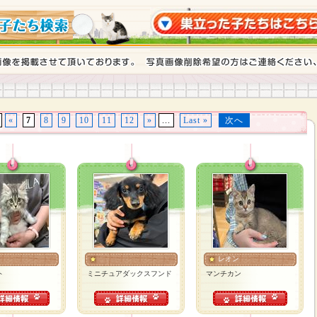
«
7
8
9
10
11
12
»
...
Last »
次へ
レオン
ト
ミニチュアダックスフンド
マンチカン