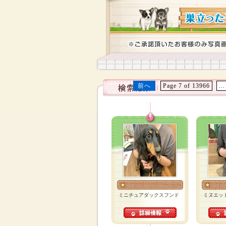
前へ
Page 7 of 13966
...
ミニチュアダックスフンド
ミヌエッ