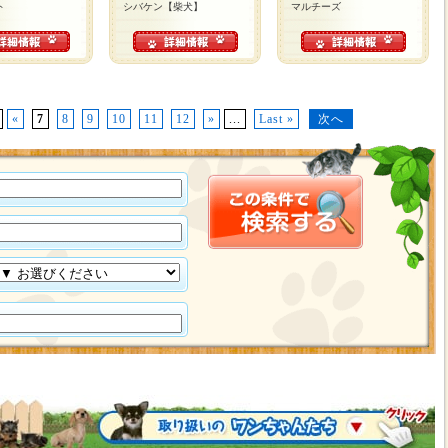
ト
シバケン【柴犬】
マルチーズ
«
7
8
9
10
11
12
»
...
Last »
次へ