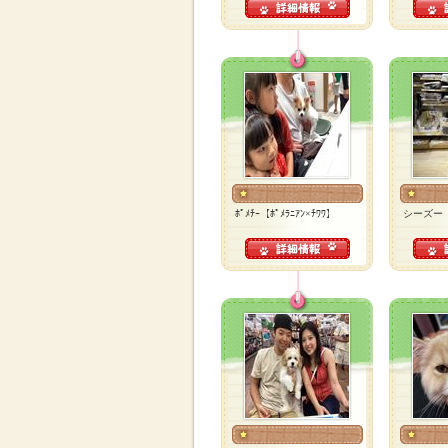
ﾎﾟﾒﾁｰ【ﾎﾟﾒﾗﾆｱﾝ×ﾁﾜﾜ】
シーズー