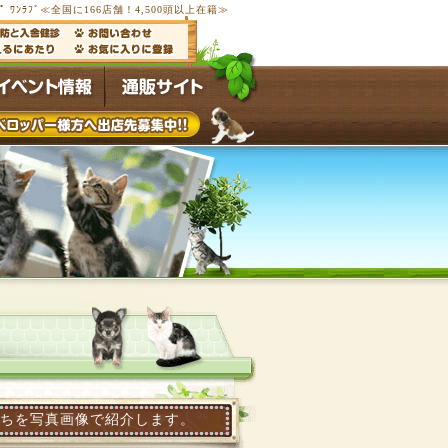
ﾌﾟ ﾜﾝﾗﾌﾞ≪全国に166店舗！4,500頭以上在籍≫
真画像で紹介します。