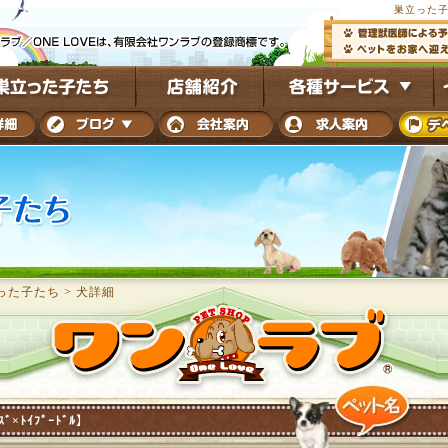
巣立った子
った子たち
>
犬詳細
ｽﾞ×ﾄｲﾌﾟｰﾄﾞﾙ】