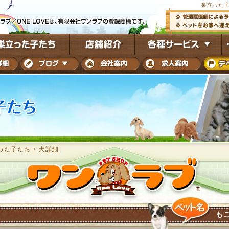
巣立った子
った子たち
>
犬詳細
も