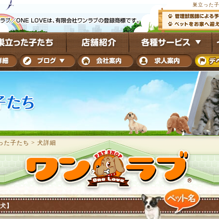
巣立った子
った子たち
>
犬詳細
犬】