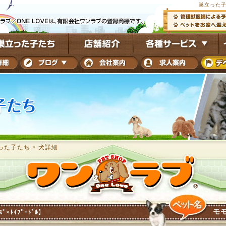
巣立った子
った子たち
>
犬詳細
モ
ｽﾞ×ﾄｲﾌﾟｰﾄﾞﾙ】