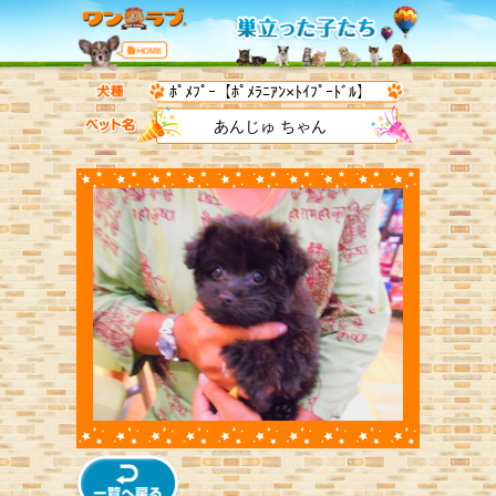
ﾎﾟﾒﾌﾟｰ【ﾎﾟﾒﾗﾆｱﾝ×ﾄｲﾌﾟｰﾄﾞﾙ】
あんじゅ ちゃん