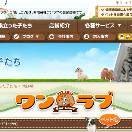
巣立った子
った子たち
>
犬詳細
ｰﾄﾞﾙ×ﾁﾜﾜ】