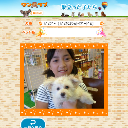
ﾎﾟﾒﾌﾟｰ【ﾎﾟﾒﾗﾆｱﾝ×ﾄｲﾌﾟｰﾄﾞﾙ】