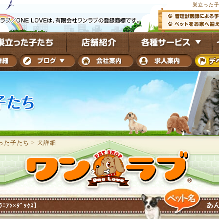
巣立った子
った子たち
>
犬詳細
あ
ﾗﾆｱﾝ×ﾀﾞｯｸｽ】