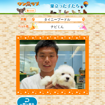
タイニープードル
チビくん