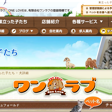
巣立った子
った子たち
>
犬詳細
チ
ュフォールド