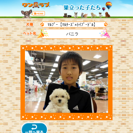
ﾏﾙﾌﾟｰ【ﾏﾙﾁｰｽﾞ×ﾄｲﾌﾟｰﾄﾞﾙ】
バニラ