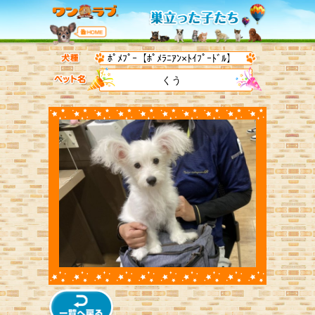
ﾎﾟﾒﾌﾟｰ【ﾎﾟﾒﾗﾆｱﾝ×ﾄｲﾌﾟｰﾄﾞﾙ】
くう