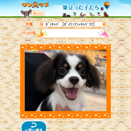
ﾎﾟﾒｷｬﾊﾞ【ﾎﾟﾒﾗﾆｱﾝ×ｷｬﾊﾞﾘｱ】