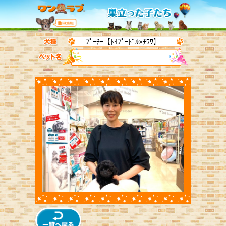
ﾌﾟｰﾁｰ【ﾄｲﾌﾟｰﾄﾞﾙ×ﾁﾜﾜ】