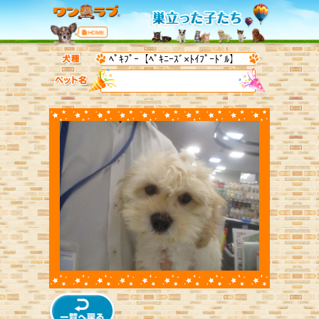
ﾍﾟｷﾌﾟｰ【ﾍﾟｷﾆｰｽﾞ×ﾄｲﾌﾟｰﾄﾞﾙ】