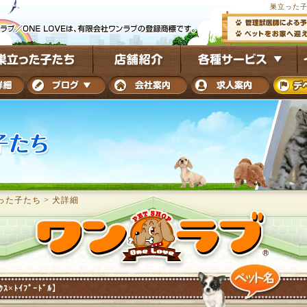
巣立った子
った子たち
>
犬詳細
ｸｽ×ﾄｲﾌﾟｰﾄﾞﾙ】