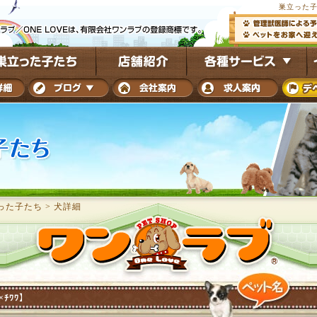
巣立った子
った子たち
>
犬詳細
ｬ×ﾁﾜﾜ】