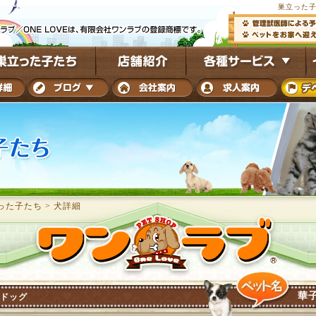
巣立った子
った子たち
>
犬詳細
華
ドッグ