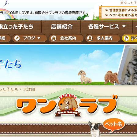
巣立った子
った子たち
>
犬詳細