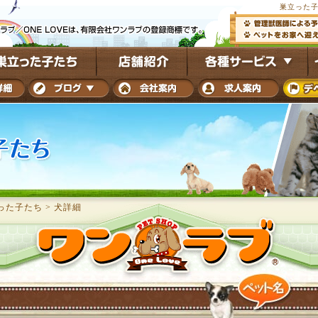
巣立った子
った子たち
>
犬詳細