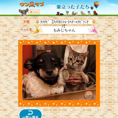
ｱﾒｱﾋﾞ【ｱﾒﾘｶﾝｼｮｰﾄﾍｱｰ×ｱﾋﾞｼﾆｱ
ﾝ】
もみじちゃん