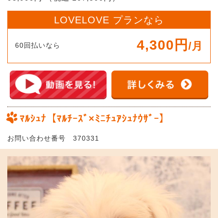
LOVELOVE プランなら
4,300円
/月
60回払いなら
ﾏﾙｼｭﾅ【ﾏﾙﾁｰｽﾞ×ﾐﾆﾁｭｱｼｭﾅｳｻﾞｰ】
お問い合わせ番号 370331