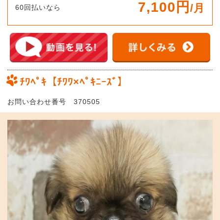
7,100円
/月
60回払いなら
ﾁﾜﾍﾟｷ【ﾁﾜﾜ×ﾍﾟｷﾆｰｽﾞ】
お問い合わせ番号 370505