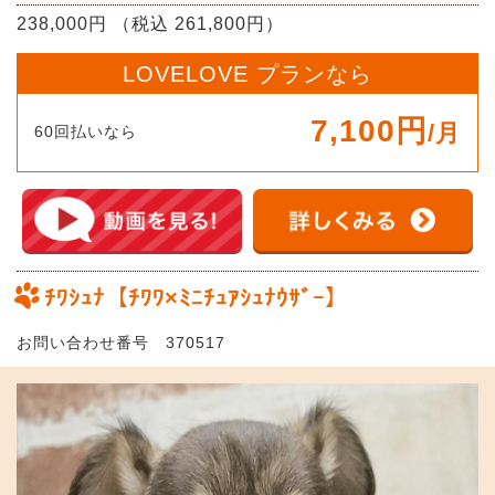
238,000円 （税込 261,800円）
LOVELOVE プランなら
7,100円
/月
60回払いなら
ﾁﾜｼｭﾅ【ﾁﾜﾜ×ﾐﾆﾁｭｱｼｭﾅｳｻﾞｰ】
お問い合わせ番号 370517