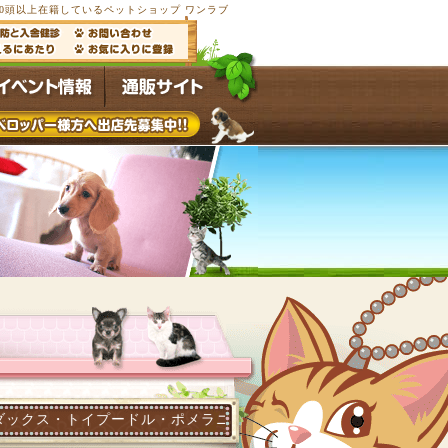
00頭以上在籍しているペットショップ ワンラブ
プードル・ポメラニアン他多数の子犬子猫が常時4,500頭以上在