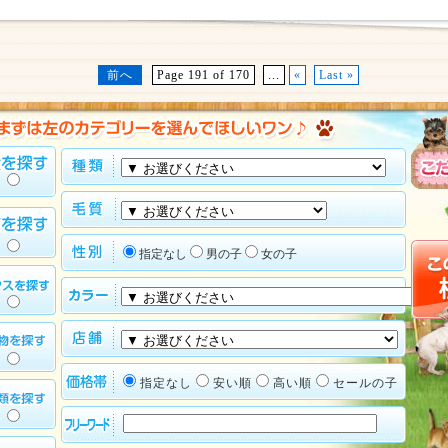
前へ
Page 191 of 170
...
«
Last »
指定なし
男の子
女の子
指定なし
安い順
高い順
セールの子