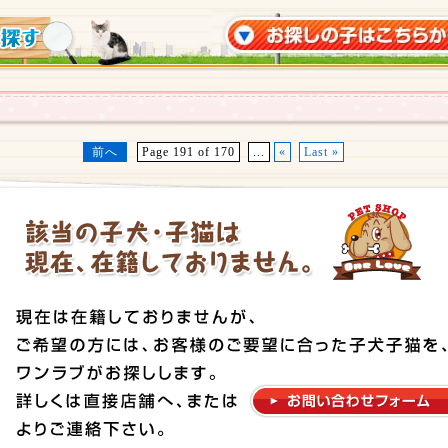
前へ
Page 191 of 170
...
«
Last »