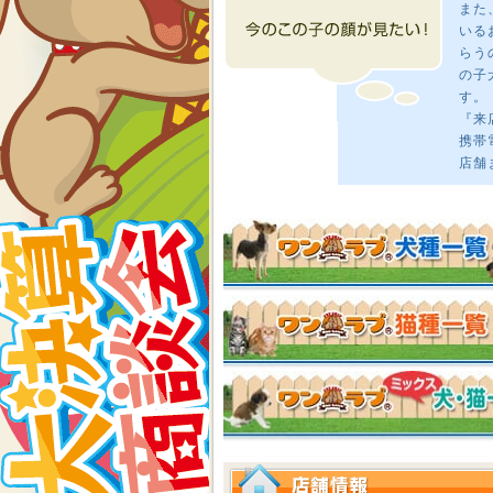
また
いる
らう
の子
す。
『来
携帯
店舗