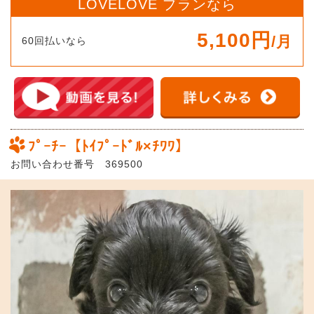
LOVELOVE プランなら
5,100円
/月
60回払いなら
ﾌﾟｰﾁｰ【ﾄｲﾌﾟｰﾄﾞﾙ×ﾁﾜﾜ】
お問い合わせ番号 369500