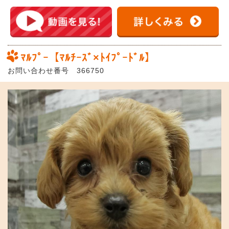
ﾏﾙﾌﾟｰ【ﾏﾙﾁｰｽﾞ×ﾄｲﾌﾟｰﾄﾞﾙ】
お問い合わせ番号 366750