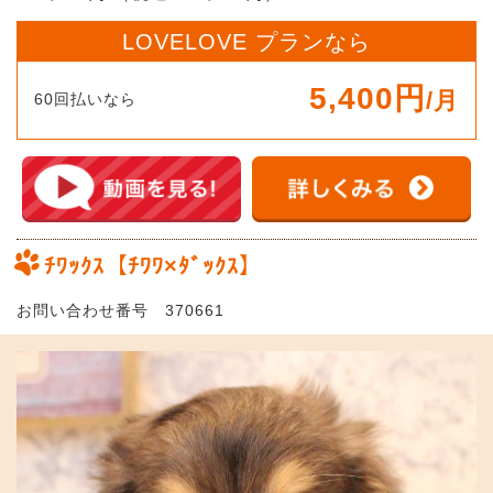
LOVELOVE プランなら
5,400円
/月
60回払いなら
ﾁﾜｯｸｽ【ﾁﾜﾜ×ﾀﾞｯｸｽ】
お問い合わせ番号 370661