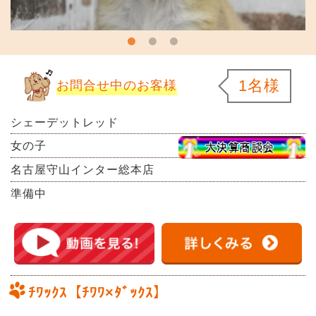
1名様
お問合せ中のお客様
シェーデットレッド
女の子
名古屋守山インター総本店
準備中
ﾁﾜｯｸｽ【ﾁﾜﾜ×ﾀﾞｯｸｽ】