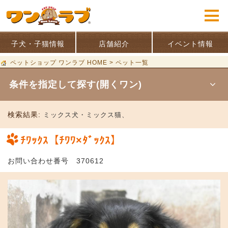
子犬・子猫情報
店舗紹介
イベント情報
ペットショップ ワンラブ HOME
>
ペット一覧
条件を指定して探す(開くワン)
検索結果:
ミックス犬・ミックス猫、
ﾁﾜｯｸｽ【ﾁﾜﾜ×ﾀﾞｯｸｽ】
お問い合わせ番号 370612