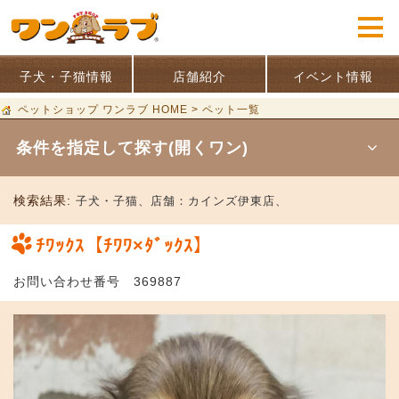
子犬・子猫情報
店舗紹介
イベント情報
ペットショップ ワンラブ HOME
>
ペット一覧
条件を指定して探す(開くワン)
検索結果:
子犬・子猫、
店舗：
カインズ伊東店、
ﾁﾜｯｸｽ【ﾁﾜﾜ×ﾀﾞｯｸｽ】
お問い合わせ番号 369887