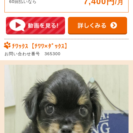
7,400円
/月
60回払いなら
ﾁﾜｯｸｽ【ﾁﾜﾜ×ﾀﾞｯｸｽ】
お問い合わせ番号 365300