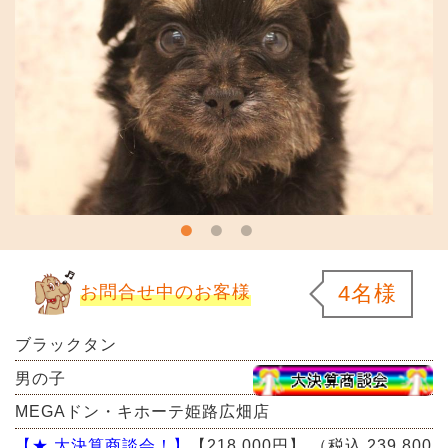
4名様
お問合せ中のお客様
ブラックタン
男の子
MEGAドン・キホーテ姫路広畑店
【★ 大決算商談会！】
【218,000円】
（税込 239,800