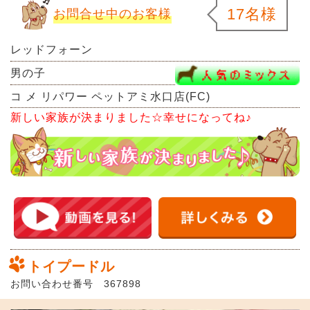
17名様
お問合せ中のお客様
レッドフォーン
男の子
コ メ リパワー ペットアミ水口店(FC)
新しい家族が決まりました☆幸せになってね♪
トイプードル
お問い合わせ番号 367898