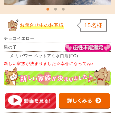
15名様
お問合せ中のお客様
チョコイエロー
男の子
コ メ リパワー ペットアミ水口店(FC)
新しい家族が決まりました☆幸せになってね♪