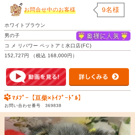
9名様
お問合せ中のお客様
ホワイトブラウン
男の子
コ メ リパワー ペットアミ水口店(FC)
152,727円 （税込 168,000円）
ﾏﾒﾌﾟｰ【豆柴×ﾄｲﾌﾟｰﾄﾞﾙ】
お問い合わせ番号 369838