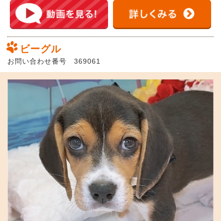
ビーグル
お問い合わせ番号 369061