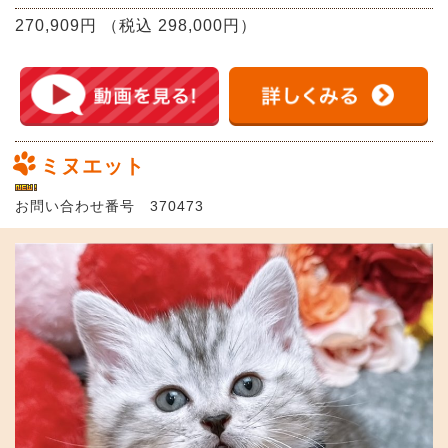
270,909円 （税込 298,000円）
ミヌエット
お問い合わせ番号 370473