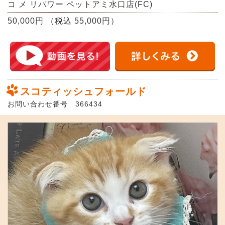
コ メ リパワー ペットアミ水口店(FC)
50,000円 （税込 55,000円）
スコティッシュフォールド
お問い合わせ番号 366434