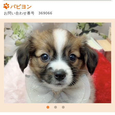
パピヨン
お問い合わせ番号 369066