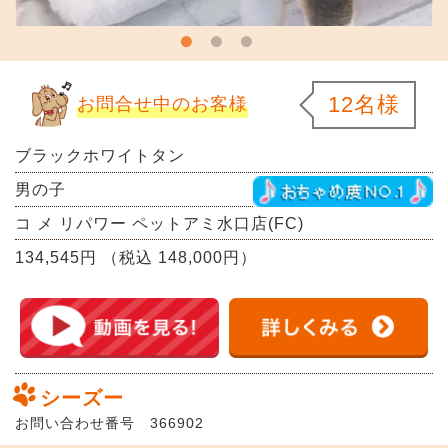
12名様
お問合せ中のお客様
ブラックホワイトタン
男の子
コ メ リパワー ペットアミ水口店(FC)
134,545円 （税込 148,000円）
シーズー
お問い合わせ番号 366902