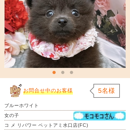
5名様
お問合せ中のお客様
ブルーホワイト
女の子
コ メ リパワー ペットアミ水口店(FC)