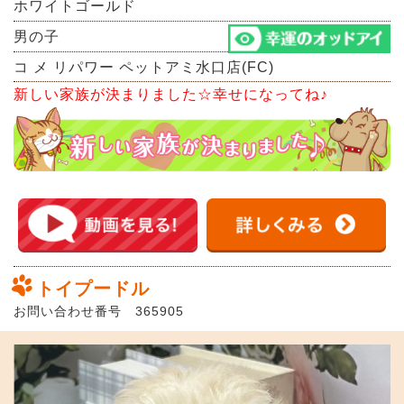
ホワイトゴールド
男の子
コ メ リパワー ペットアミ水口店(FC)
新しい家族が決まりました☆幸せになってね♪
トイプードル
お問い合わせ番号 365905