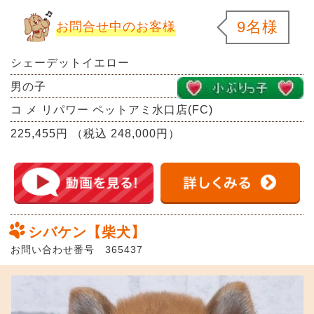
9名様
お問合せ中のお客様
シェーデットイエロー
男の子
コ メ リパワー ペットアミ水口店(FC)
225,455円 （税込 248,000円）
シバケン【柴犬】
お問い合わせ番号 365437