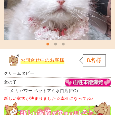
8名様
お問合せ中のお客様
クリームタビー
女の子
コ メ リパワー ペットアミ水口店(FC)
新しい家族が決まりました☆幸せになってね♪