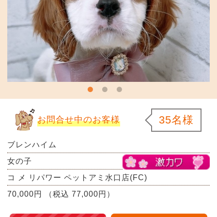
35名様
お問合せ中のお客様
ブレンハイム
女の子
コ メ リパワー ペットアミ水口店(FC)
70,000円 （税込 77,000円）