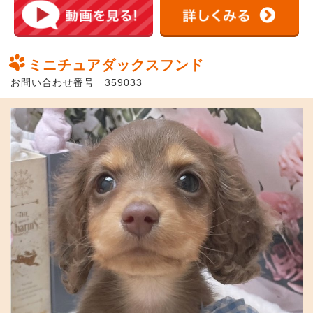
ミニチュアダックスフンド
お問い合わせ番号 359033