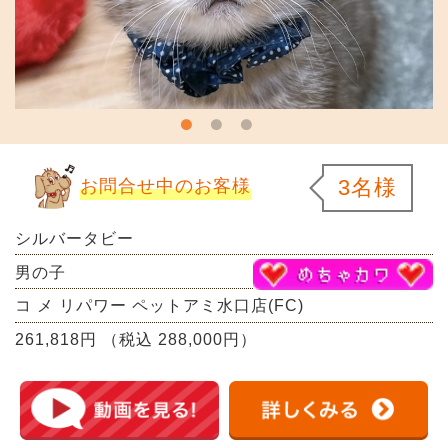
3名様
お問合せ中のお客様
シルバータビー
男の子
コ メ リパワー ペットアミ水口店(FC)
261,818円 （税込 288,000円）