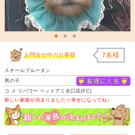
7名様
お問合せ中のお客様
スチールブルータン
男の子
コ メ リパワー ペットアミ水口店(FC)
新しい家族が決まりました☆幸せになってね♪